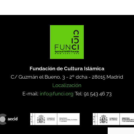
Fundación de Cultura Islámica
C/ Guzmán el Bueno, 3 - 2º dcha -
28015 Madrid
Localización
E-mail:
info@funci.org
Tel: 91 543 46 73