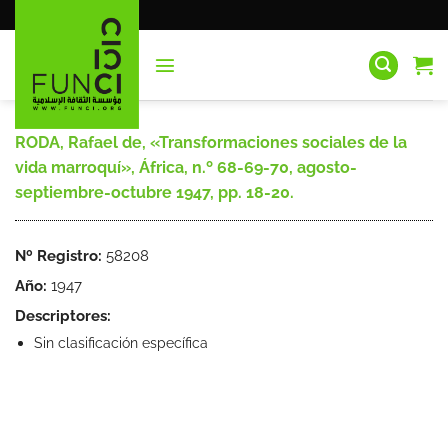
Saltar
al
contenido
RODA, Rafael de, «Transformaciones sociales de la
vida marroquí», África, n.º 68-69-70, agosto-
septiembre-octubre 1947, pp. 18-20.
Nº Registro:
58208
Año:
1947
Descriptores:
Sin clasificación específica