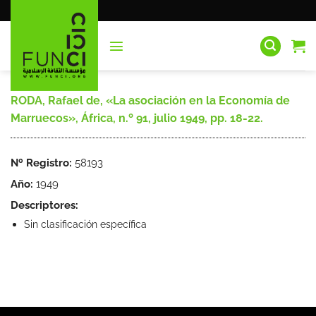
Saltar
al
contenido
RODA, Rafael de, «La asociación en la Economía de
Marruecos», África, n.º 91, julio 1949, pp. 18-22.
Nº Registro:
58193
Año:
1949
Descriptores:
Sin clasificación específica