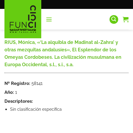
Saltar
al
contenido
RIUS, Mónica, «‘La alquibla de Madinat al-Zahra’ y
otras mezquitas andalusíes», El Esplendor de los
Omeyas Cordobeses. La civilización musulmana en
Europa Occidental, s.l., s.i., s.a.
Nº Registro:
58141
Año:
1
Descriptores:
Sin clasificación específica