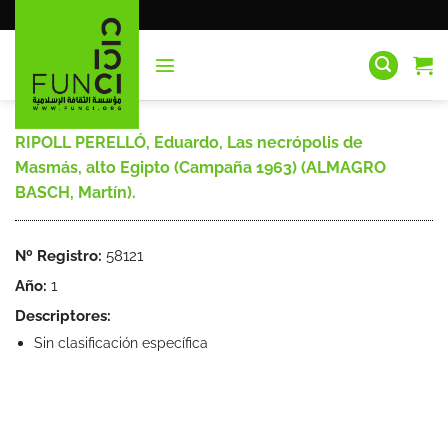
Saltar
al
contenido
RIPOLL PERELLÓ, Eduardo, Las necrópolis de
Masmás, alto Egipto (Campaña 1963) (ALMAGRO
BASCH, Martín).
Nº Registro:
58121
Año:
1
Descriptores:
Sin clasificación específica