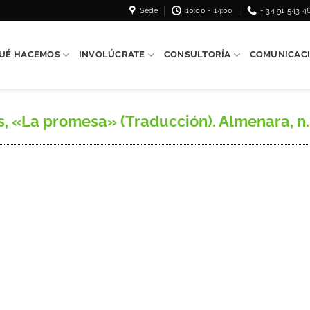
Sede
10:00 - 14:00
+ 34 91 543 4
UÉ HACEMOS
INVOLÚCRATE
CONSULTORÍA
COMUNICAC
«La promesa» (Traducción). Almenara, n.º 