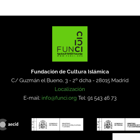
Fundación de Cultura Islámica
C/ Guzmán el Bueno, 3 - 2º dcha -
28015 Madrid
Localización
E-mail:
info@funci.org
Tel: 91 543 46 73