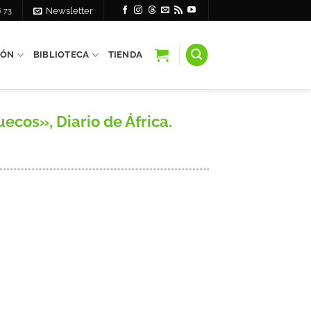
6 73
Newsletter
IÓN
BIBLIOTECA
TIENDA
cos», Diario de África.