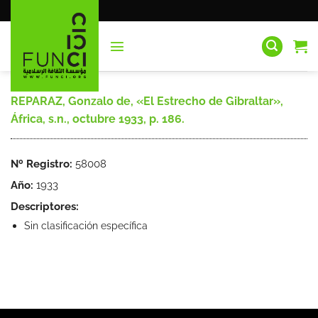
Saltar
al
contenido
REPARAZ, Gonzalo de, «El Estrecho de Gibraltar»,
África, s.n., octubre 1933, p. 186.
Nº Registro:
58008
Año:
1933
Descriptores:
Sin clasificación específica