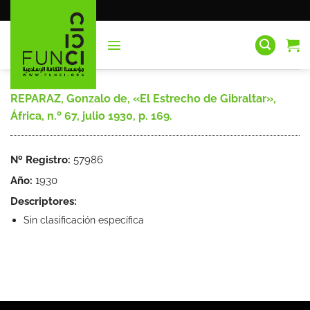
Saltar
al
contenido
REPARAZ, Gonzalo de, «El Estrecho de Gibraltar»,
África, n.º 67, julio 1930, p. 169.
Nº Registro:
57986
Año:
1930
Descriptores:
Sin clasificación específica