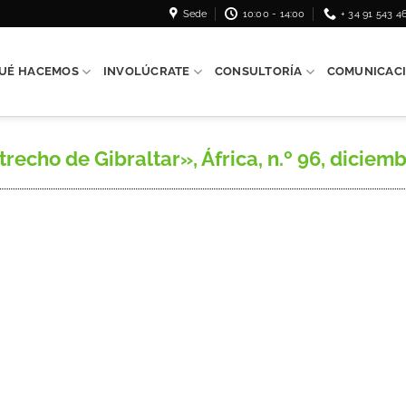
Sede
10:00 - 14:00
+ 34 91 543 4
UÉ HACEMOS
INVOLÚCRATE
CONSULTORÍA
COMUNICAC
echo de Gibraltar», África, n.º 96, diciembr