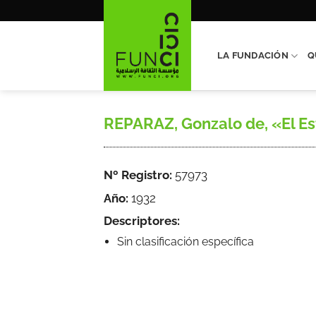
Saltar
al
contenido
LA FUNDACIÓN
Q
REPARAZ, Gonzalo de, «El Estr
Nº Registro:
57973
Año:
1932
Descriptores:
Sin clasificación específica