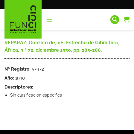
Saltar
al
contenido
REPARAZ, Gonzalo de, «El Estrecho de Gibraltar»,
África, n.º 72, diciembre 1930, pp. 285-286.
Nº Registro:
57972
Año:
1930
Descriptores:
Sin clasificación específica