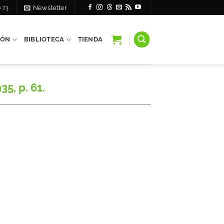
6 73
Newsletter
IÓN
BIBLIOTECA
TIENDA
35, p. 61.