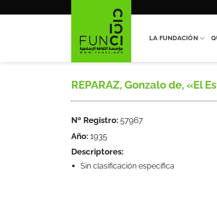
Saltar
al
contenido
LA FUNDACIÓN
Q
REPARAZ, Gonzalo de, «El Estre
Nº Registro:
57967
Año:
1935
Descriptores:
Sin clasificación específica