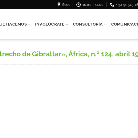
Sede
10:00 - 14:00
+ 34 91 543 4
UÉ HACEMOS
INVOLÚCRATE
CONSULTORÍA
COMUNICAC
cho de Gibraltar», África, n.º 124, abril 19