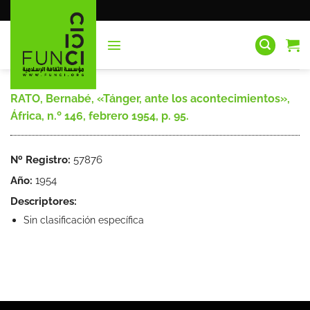
Saltar
al
contenido
RATO, Bernabé, «Tánger, ante los acontecimientos»,
África, n.º 146, febrero 1954, p. 95.
Nº Registro:
57876
Año:
1954
Descriptores:
Sin clasificación específica