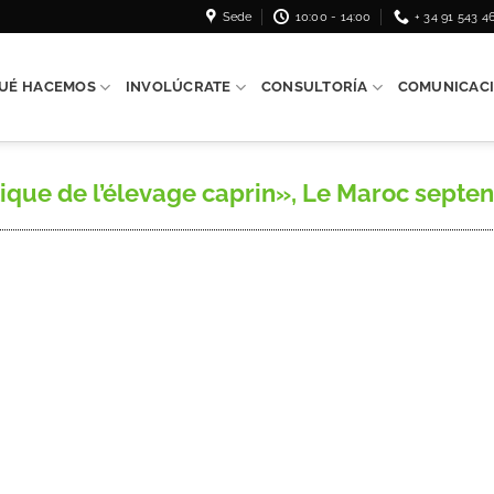
Sede
10:00 - 14:00
+ 34 91 543 4
UÉ HACEMOS
INVOLÚCRATE
CONSULTORÍA
COMUNICAC
ue de l’élevage caprin», Le Maroc septent