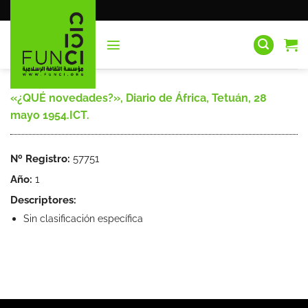
Saltar
al
contenido
«¿QUÉ novedades?», Diario de África, Tetuán, 28
mayo 1954.ICT.
Nº Registro:
57751
Año:
1
Descriptores:
Sin clasificación específica