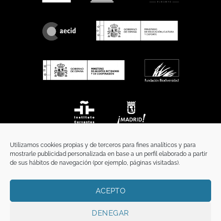
Utilizamos cookies propias y de terceros para fines analíticos y para
mostrarle publicidad personalizada en base a un perfil elaborado a partir
de sus hábitos de navegación (por ejemplo, páginas visitadas).
ACEPTO
INICIO
COMUNICACIÓN
CONTACTO
AVISO LEGAL
POLÍTICA DE PRIVACIDAD
POLÍTICA DE COOKIES
TÉRMINOS Y CONDICIONES
DENEGAR