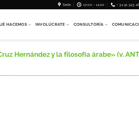
Sede
10:00 - 14:00
+ 34 91 543 4
UÉ HACEMOS
INVOLÚCRATE
CONSULTORÍA
COMUNICAC
z Hernández y la filosofía árabe» (v. ANTH