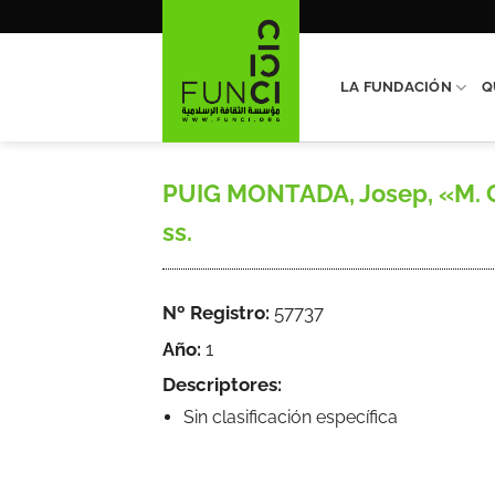
Saltar
al
contenido
LA FUNDACIÓN
Q
PUIG MONTADA, Josep, «M. Cru
ss.
Nº Registro:
57737
Año:
1
Descriptores:
Sin clasificación específica