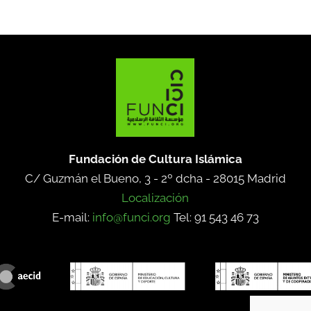
Fundación de Cultura Islámica
C/ Guzmán el Bueno, 3 - 2º dcha -
28015 Madrid
Localización
E-mail:
info@funci.org
Tel: 91 543 46 73