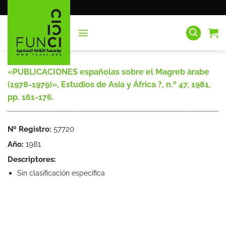
Saltar
al
contenido
«PUBLICACIONES españolas sobre el Magreb árabe
(1978-1979)», Estudios de Asia y África ?, n.º 47, 1981,
pp. 161-176.
Nº Registro:
57720
Año:
1981
Descriptores:
Sin clasificación específica