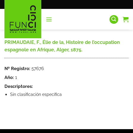
Saltar
al
contenido
PRIMAUDAIE, F., Élie de la, Histoire de l’occupation
espagnole en Afrique, Alger, 1875.
Nº Registro:
57676
Año:
1
Descriptores:
Sin clasificación específica