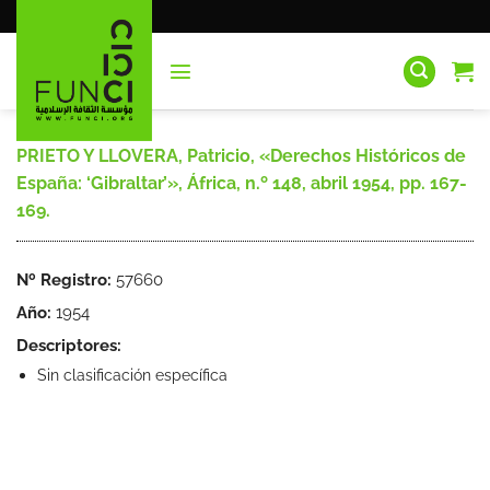
Saltar
al
contenido
PRIETO Y LLOVERA, Patricio, «Derechos Históricos de
España: ‘Gibraltar’», África, n.º 148, abril 1954, pp. 167-
169.
Nº Registro:
57660
Año:
1954
Descriptores:
Sin clasificación específica