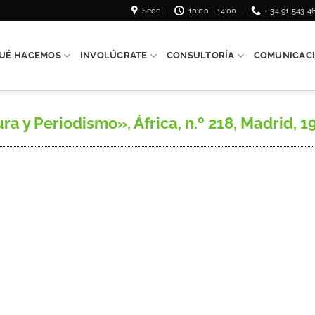
Sede
10:00 - 14:00
+ 34 91 543 4
UÉ HACEMOS
INVOLÚCRATE
CONSULTORÍA
COMUNICAC
a y Periodismo», África, n.º 218, Madrid, 19