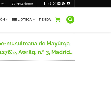
6 73
Newsletter
IÓN
BIBLIOTECA
TIENDA
rabe-musulmana de Mayûrqa
76)», Awrâq, n.º 3, Madrid...