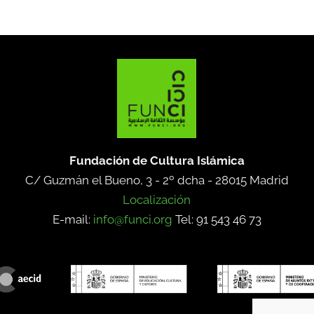
Fundación de Cultura Islámica
C/ Guzmán el Bueno, 3 - 2º dcha -
28015 Madrid
Localización
E-mail:
info@funci.org
Tel: 91 543 46 73