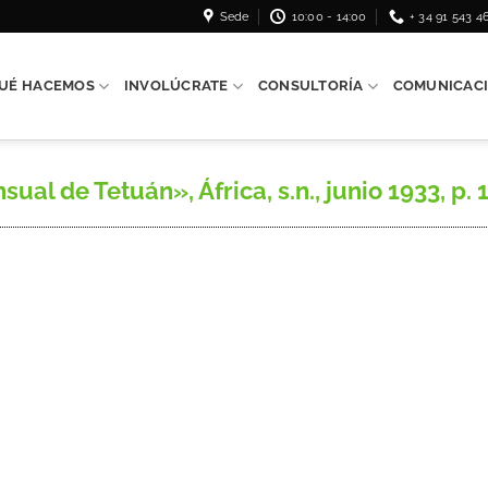
Sede
10:00 - 14:00
+ 34 91 543 4
UÉ HACEMOS
INVOLÚCRATE
CONSULTORÍA
COMUNICAC
l de Tetuán», África, s.n., junio 1933, p. 1