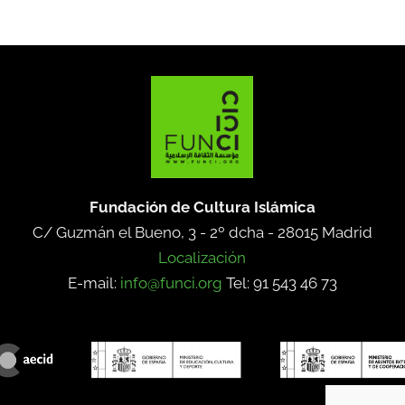
Fundación de Cultura Islámica
C/ Guzmán el Bueno, 3 - 2º dcha -
28015 Madrid
Localización
E-mail:
info@funci.org
Tel: 91 543 46 73