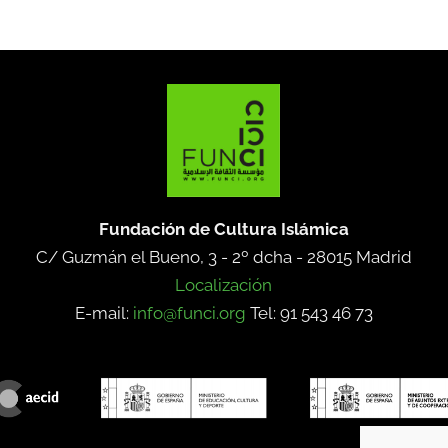
Fundación de Cultura Islámica
C/ Guzmán el Bueno, 3 - 2º dcha -
28015 Madrid
Localización
E-mail:
info@funci.org
Tel: 91 543 46 73