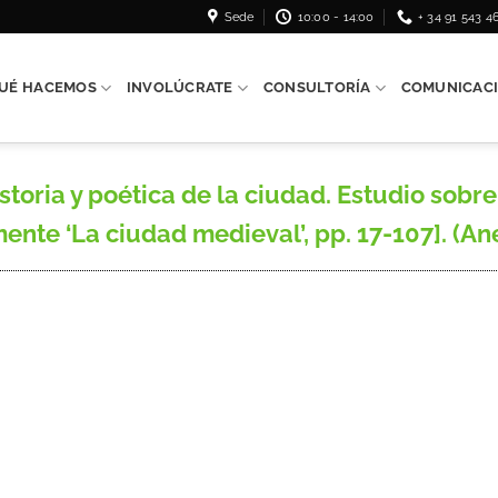
Sede
10:00 - 14:00
+ 34 91 543 4
UÉ HACEMOS
INVOLÚCRATE
CONSULTORÍA
COMUNICAC
toria y poética de la ciudad. Estudio sobre
nte ‘La ciudad medieval’, pp. 17-107]. (Anejo