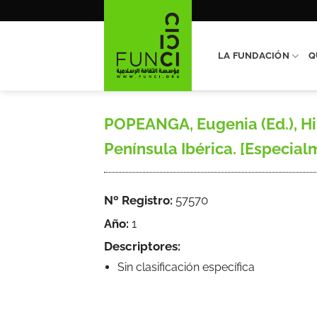
Saltar
al
contenido
LA FUNDACIÓN
Q
POPEANGA, Eugenia (Ed.), His
Península Ibérica. [Especialme
Nº Registro:
57570
Año:
1
Descriptores:
Sin clasificación específica