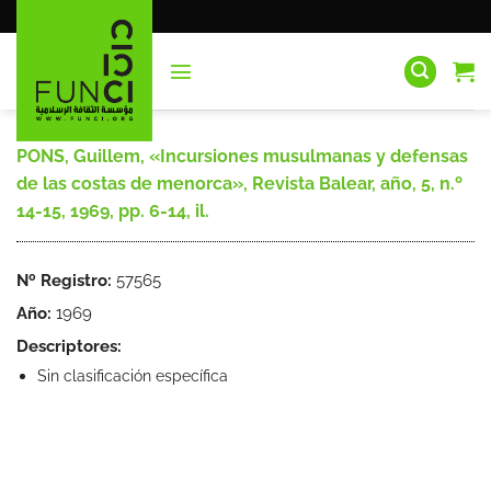
Saltar
al
contenido
PONS, Guillem, «Incursiones musulmanas y defensas
de las costas de menorca», Revista Balear, año, 5, n.º
14-15, 1969, pp. 6-14, il.
Nº Registro:
57565
Año:
1969
Descriptores:
Sin clasificación específica