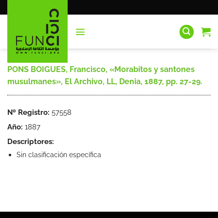
Saltar
al
contenido
PONS BOIGUES, Francisco, «Morabitos y santones
musulmanes», El Archivo, LL, Denia, 1887, pp. 27-29.
Nº Registro:
57558
Año:
1887
Descriptores:
Sin clasificación específica