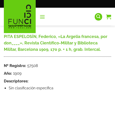
Saltar
al
contenido
PITA ESPELOSÍN, Federico, «La Argelia francesa, por
don____», Revista Científico-Militar y Biblioteca
Militar, Barcelona 1909, 170 p. + 1 h, grab. Intercal.
Nº Registro:
57508
Año:
1909
Descriptores:
Sin clasificación específica