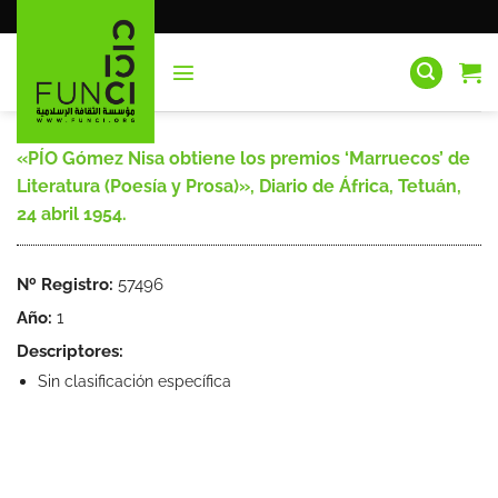
Saltar
al
contenido
«PÍO Gómez Nisa obtiene los premios ‘Marruecos’ de
Literatura (Poesía y Prosa)», Diario de África, Tetuán,
24 abril 1954.
Nº Registro:
57496
Año:
1
Descriptores:
Sin clasificación específica