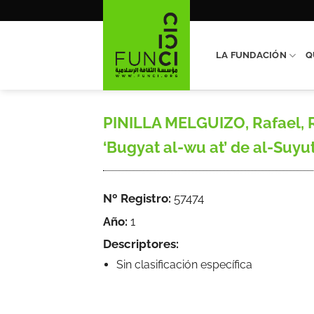
Saltar
al
contenido
LA FUNDACIÓN
Q
PINILLA MELGUIZO, Rafael, R
‘Bugyat al-wu at’ de al-Suyut
Nº Registro:
57474
Año:
1
Descriptores:
Sin clasificación específica