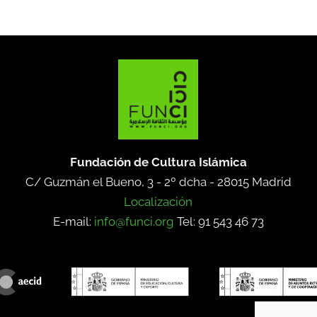
Fundación de Cultura Islámica
C/ Guzmán el Bueno, 3 - 2º dcha -
28015 Madrid
Localización
E-mail:
info@funci.org
Tel: 91 543 46 73