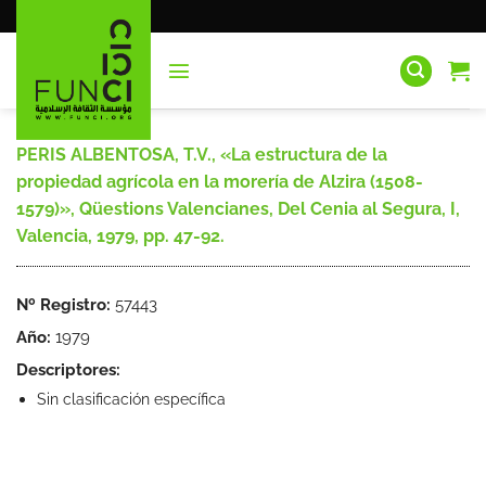
Saltar
al
contenido
PERIS ALBENTOSA, T.V., «La estructura de la
propiedad agrícola en la morería de Alzira (1508-
1579)», Qüestions Valencianes, Del Cenia al Segura, I,
Valencia, 1979, pp. 47-92.
Nº Registro:
57443
Año:
1979
Descriptores:
Sin clasificación específica