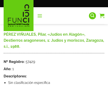
Saltar
al
contenido
PÉREZ VIÑUALES, Pilar, «Judíos en Alagón»,
Destierros aragoneses, 1: Judíos y moriscos, Zaragoza,
s.i., 1988.
Nº Registro:
57429
Año:
1
Descriptores:
Sin clasificación específica