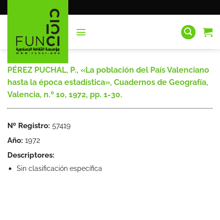
Saltar
al
contenido
PÉREZ PUCHAL, P., «La población del País Valenciano
hasta la época estadística», Cuadernos de Geografía,
Valencia, n.º 10, 1972, pp. 1-30.
Nº Registro:
57419
Año:
1972
Descriptores:
Sin clasificación específica