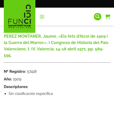
Saltar
al
contenido
PÉREZ MONTANER, Jaume, «Els fets d’Alcoi de 1909 i
la Guerra del Marroc», I Congreso de Historia del País
Valenciano, t. IV, Valencia, 14-18 abril 1971, pp. 589-
595.
Nº Registro:
57418
Año:
1909
Descriptores:
Sin clasificación específica