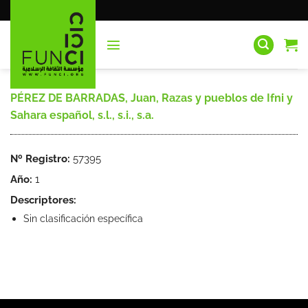
Saltar
al
contenido
PÉREZ DE BARRADAS, Juan, Razas y pueblos de Ifni y
Sahara español, s.l., s.i., s.a.
Nº Registro:
57395
Año:
1
Descriptores:
Sin clasificación específica