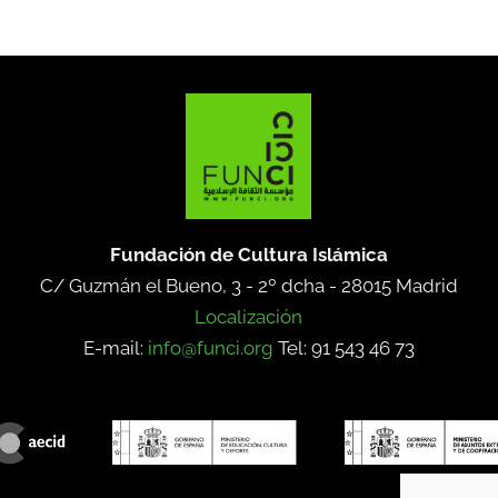
Fundación de Cultura Islámica
C/ Guzmán el Bueno, 3 - 2º dcha -
28015 Madrid
Localización
E-mail:
info@funci.org
Tel: 91 543 46 73