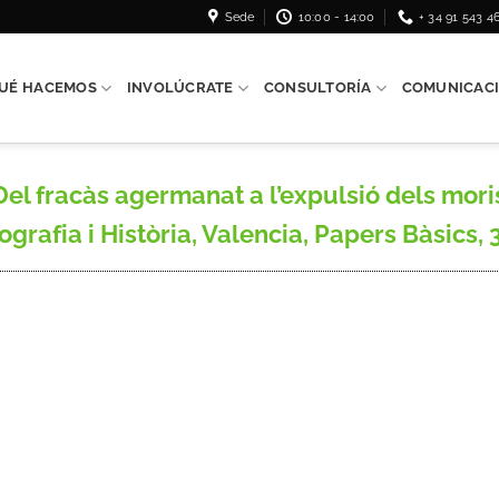
Sede
10:00 - 14:00
+ 34 91 543 4
UÉ HACEMOS
INVOLÚCRATE
CONSULTORÍA
COMUNICAC
el fracàs agermanat a l’expulsió dels mori
grafia i Història, Valencia, Papers Bàsics, 3 i