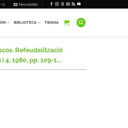
6 73
Newsletter
IÓN
BIBLIOTECA
TIENDA
scos. Refeudalització
 4, 1980, pp. 109-1...