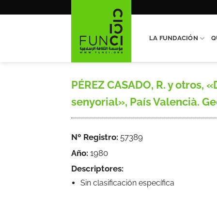
Saltar
al
contenido
LA FUNDACIÓN
Q
PÉREZ CASADO, R. y otros, «D
senyorial», País Valencià. Geo
Nº Registro:
57389
Año:
1980
Descriptores:
Sin clasificación específica