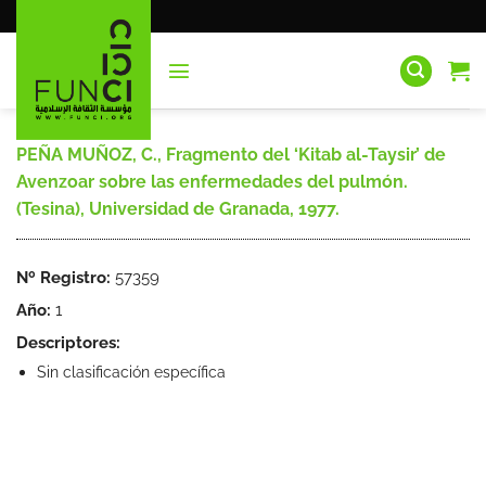
Saltar
al
contenido
PEÑA MUÑOZ, C., Fragmento del ‘Kitab al-Taysir’ de
Avenzoar sobre las enfermedades del pulmón.
(Tesina), Universidad de Granada, 1977.
Nº Registro:
57359
Año:
1
Descriptores:
Sin clasificación específica