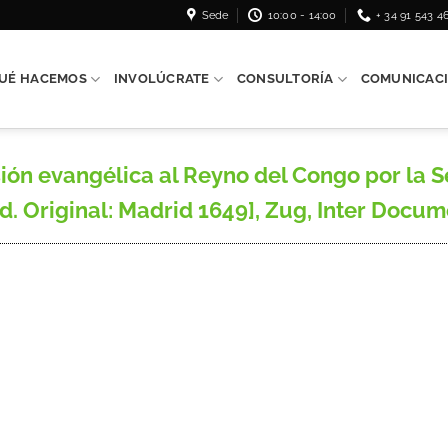
Sede
10:00 - 14:00
+ 34 91 543 4
UÉ HACEMOS
INVOLÚCRATE
CONSULTORÍA
COMUNICAC
ón evangélica al Reyno del Congo por la Se
d. Original: Madrid 1649], Zug, Inter Docum