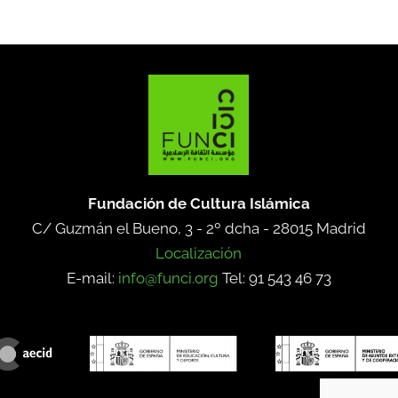
Fundación de Cultura Islámica
C/ Guzmán el Bueno, 3 - 2º dcha -
28015 Madrid
Localización
E-mail:
info@funci.org
Tel: 91 543 46 73