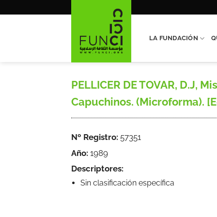
Saltar
al
contenido
LA FUNDACIÓN
Q
PELLICER DE TOVAR, D.J, Misi
Capuchinos. (Microforma). [E
Nº Registro:
57351
Año:
1989
Descriptores:
Sin clasificación específica