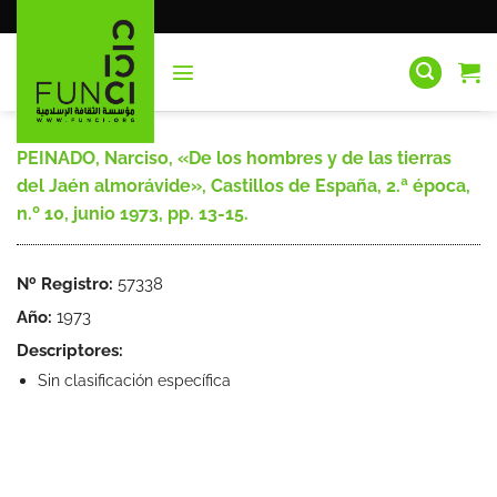
Saltar
al
contenido
PEINADO, Narciso, «De los hombres y de las tierras
del Jaén almorávide», Castillos de España, 2.ª época,
n.º 10, junio 1973, pp. 13-15.
Nº Registro:
57338
Año:
1973
Descriptores:
Sin clasificación específica