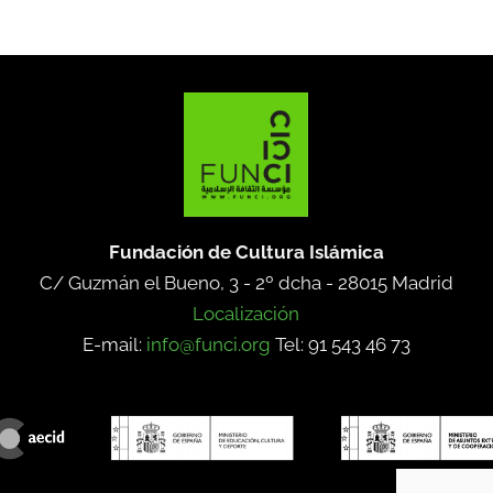
Fundación de Cultura Islámica
C/ Guzmán el Bueno, 3 - 2º dcha -
28015 Madrid
Localización
E-mail:
info@funci.org
Tel: 91 543 46 73