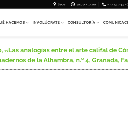
Sede
10:00 - 14:00
+ 34 91 543 4
UÉ HACEMOS
INVOLÚCRATE
CONSULTORÍA
COMUNICAC
Las analogías entre el arte califal de Có
uadernos de la Alhambra, n.º 4, Granada, Fac