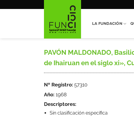
Saltar
al
contenido
LA FUNDACIÓN
Q
PAVÓN MALDONADO, Basilio, «
de Ihairuan en el siglo xi», C
Nº Registro:
57310
Año:
1968
Descriptores:
Sin clasificación específica