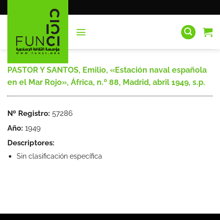
Saltar
al
contenido
PASTOR Y SANTOS, Emilio, «Estación naval española
en el Mar Rojo», África, n.º 88, Madrid, abril 1949, s.p.
Nº Registro:
57286
Año:
1949
Descriptores:
Sin clasificación específica