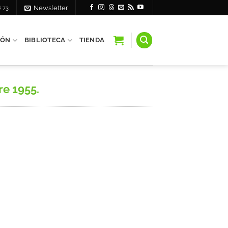
6 73
Newsletter
IÓN
BIBLIOTECA
TIENDA
re 1955.