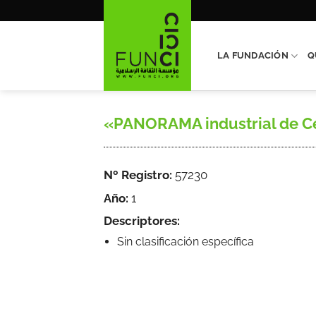
Saltar
al
contenido
LA FUNDACIÓN
Q
«PANORAMA industrial de Ceu
Nº Registro:
57230
Año:
1
Descriptores:
Sin clasificación específica