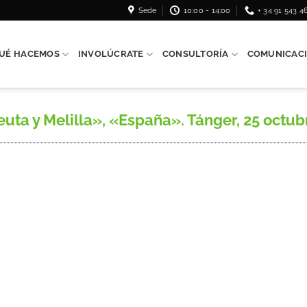
Sede
10:00 - 14:00
+ 34 91 543 4
UÉ HACEMOS
INVOLÚCRATE
CONSULTORÍA
COMUNICAC
ta y Melilla», «España». Tánger, 25 octub