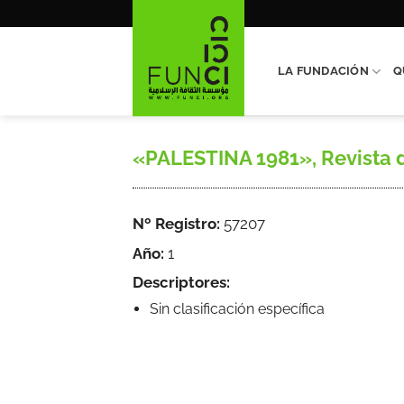
Saltar
al
contenido
LA FUNDACIÓN
Q
«PALESTINA 1981», Revista de
Nº Registro:
57207
Año:
1
Descriptores:
Sin clasificación específica