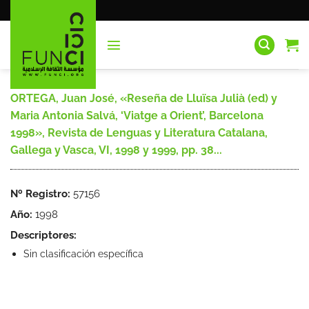
Saltar
al
contenido
ORTEGA, Juan José, «Reseña de Lluïsa Julià (ed) y
Maria Antonia Salvá, ‘Viatge a Orient’, Barcelona
1998», Revista de Lenguas y Literatura Catalana,
Gallega y Vasca, VI, 1998 y 1999, pp. 38...
Nº Registro:
57156
Año:
1998
Descriptores:
Sin clasificación específica