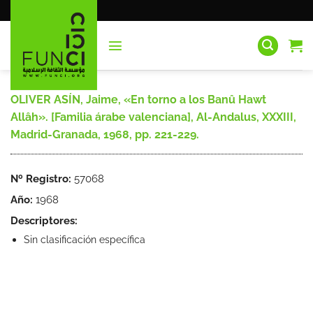
Saltar
al
contenido
OLIVER ASÍN, Jaime, «En torno a los Banû Hawt
Allâh». [Familia árabe valenciana], Al-Andalus, XXXIII,
Madrid-Granada, 1968, pp. 221-229.
Nº Registro:
57068
Año:
1968
Descriptores:
Sin clasificación específica