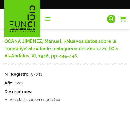
Saltar
al
contenido
OCAÑA JIMÉNEZ, Manuel, «Nuevos datos sobre la
‘mqabriya’ almohade malagueña del año 1221 J.C.»,
Al-Andalus, XI, 1946, pp. 445-446.
Nº Registro:
57041
Año:
1221
Descriptores:
Sin clasificación específica