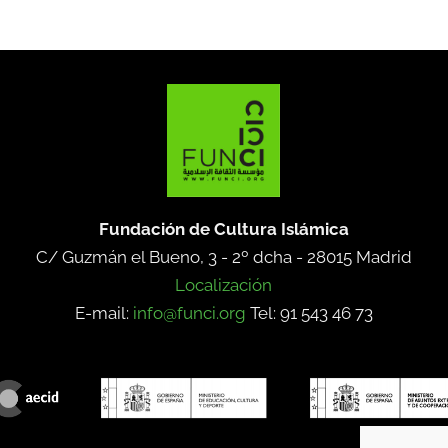
Fundación de Cultura Islámica
C/ Guzmán el Bueno, 3 - 2º dcha -
28015 Madrid
Localización
E-mail:
info@funci.org
Tel: 91 543 46 73