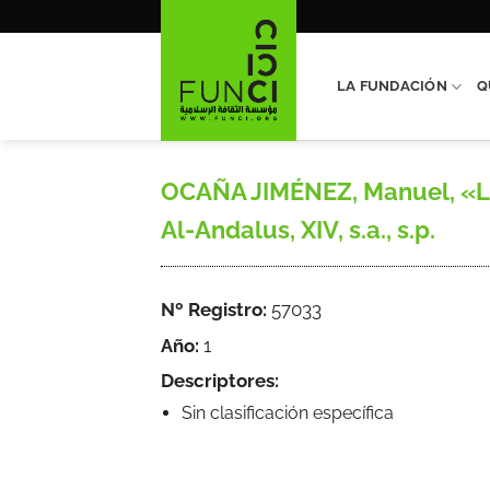
Saltar
al
contenido
LA FUNDACIÓN
Q
OCAÑA JIMÉNEZ, Manuel, «La 
Al-Andalus, XIV, s.a., s.p.
Nº Registro:
57033
Año:
1
Descriptores:
Sin clasificación específica