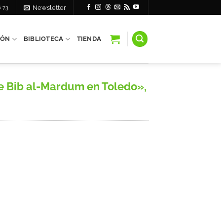
6 73
Newsletter
IÓN
BIBLIOTECA
TIENDA
e Bib al-Mardum en Toledo»,