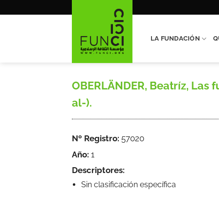
Saltar
al
contenido
LA FUNDACIÓN
Q
OBERLÄNDER, Beatríz, Las f
al-).
Nº Registro:
57020
Año:
1
Descriptores:
Sin clasificación específica