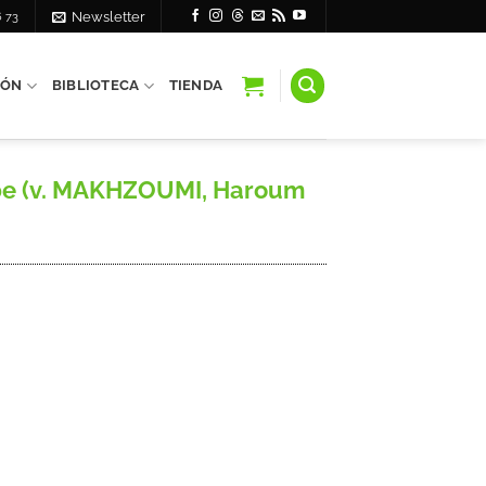
6 73
Newsletter
IÓN
BIBLIOTECA
TIENDA
abe (v. MAKHZOUMI, Haroum