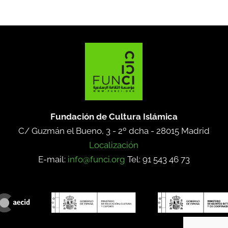
Fundación de Cultura Islámica
C/ Guzmán el Bueno, 3 - 2º dcha -
28015 Madrid
Localización
E-mail:
info@funci.org
Tel: 91 543 46 73