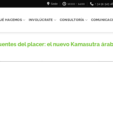
Sede
10:00 - 14:00
+ 34 91 543 4
UÉ HACEMOS
INVOLÚCRATE
CONSULTORÍA
COMUNICAC
uentes del placer: el nuevo Kamasutra ár