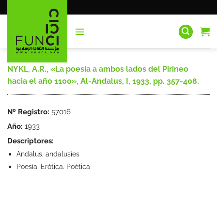
Saltar
al
contenido
NYKL, A.R., «La poesía a ambos lados del Pirineo
hacia el año 1100», Al-Andalus, I, 1933, pp. 357-408.
Nº Registro:
57016
Año:
1933
Descriptores:
Andalus, andalusíes
Poesía. Erótica. Poética