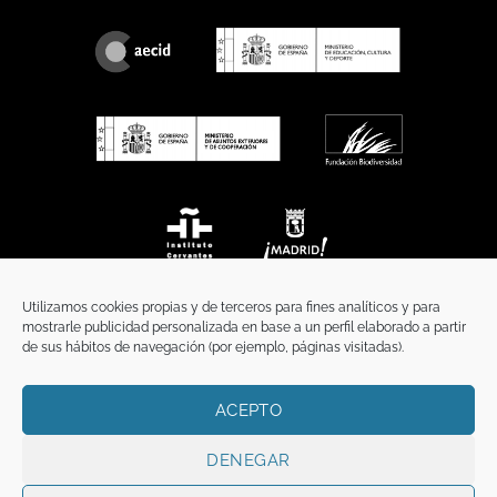
Utilizamos cookies propias y de terceros para fines analíticos y para
mostrarle publicidad personalizada en base a un perfil elaborado a partir
de sus hábitos de navegación (por ejemplo, páginas visitadas).
ACEPTO
INICIO
COMUNICACIÓN
CONTACTO
AVISO LEGAL
POLÍTICA DE PRIVACIDAD
POLÍTICA DE COOKIES
TÉRMINOS Y CONDICIONES
DENEGAR
Copyright 2026 ©
Funci
FUNCI es titular de los derechos de propiedad